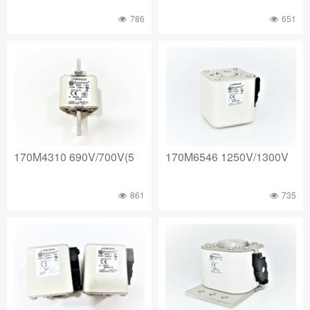
786
651
170M4310 690V/700V(5
170M6546 1250V/1300V
861
735