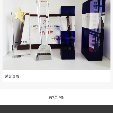
荣誉资质
共
1
页
6
条