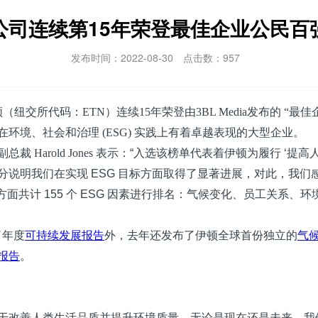
公司连续第15年荣登最佳企业公民百
发布时间：2022-08-30
点击数：
957
（纽交所代码：ETN）连续15年荣登由3BL Media发布的 “
在环境、社会和治理 (ESG) 实践上有着卓越表现的大型企业。
副总裁
Harold Jones
表示：
“
入选该榜单代表着伊顿为履行
‘
提高
分说明我们在实现
ESG
目标方面取得了显著进展，对此，我们
方面共计
155
个
ESG
因素进行排名：气候变化、员工关系、环
了年度
可持续发展报告
外，去年还发布了伊顿全球首份独立的
气
报告
。
于改善人类生活品质并提升环境质量。无论是现在还是未来，我